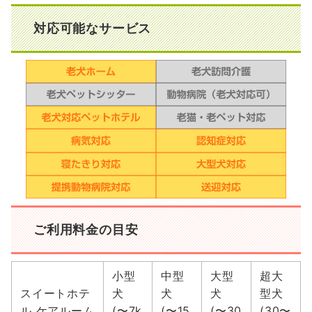
対応可能なサービス
ご利用料金の目安
小型
中型
大型
超大
スイートホテ
犬
犬
犬
型犬
ル ケアルーム
(〜7k
(〜15
(〜30
(30〜