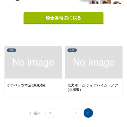
全国地図に戻る
全国
全国
ケアペッツ本店(東京都)
老犬ホーム ティアハイム・ノア
(北海道)
投
前へ
1
…
5
6
稿