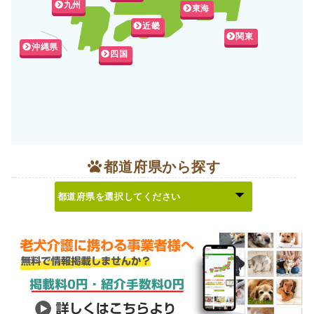
九州
東海
近畿
関東
沖縄県
四国
都道府県から探す